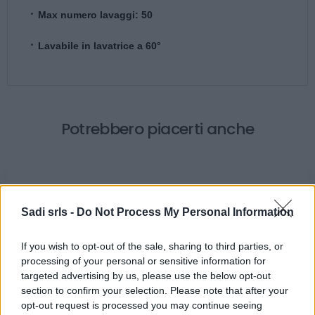
Max numero lavaggi: 50
Lavabile in lavatrice a 60°
Potrebbero piacerti anche
Sadi srls -
Do Not Process My Personal Information
If you wish to opt-out of the sale, sharing to third parties, or
processing of your personal or sensitive information for
targeted advertising by us, please use the below opt-out
Gilet da lavoro smanicato alta visibilità Rossini Basic
section to confirm your selection. Please note that after your
Hi-Vis Giallo, Arancione
opt-out request is processed you may continue seeing