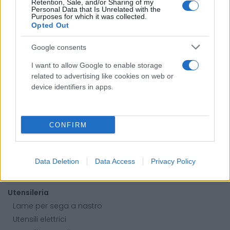
Retention, Sale, and/or Sharing of my
Personal Data that Is Unrelated with the
Calzature
Purposes for which it was collected.
Abbigliamento
Opted Out
Guanti
Google consents
Sicurezza, Protezione
Abbigliamento alta visibilità
I want to allow Google to enable storage
related to advertising like cookies on web or
device identifiers in apps.
Prodotti chimici
Adblue
Bombolette spray
CONFIRM
Detergente mani
Grasso
Oli
Data Deletion
Data Access
Privacy Policy
Paste
Utensileria
Lame per sega a nastro
Utensili elettrici