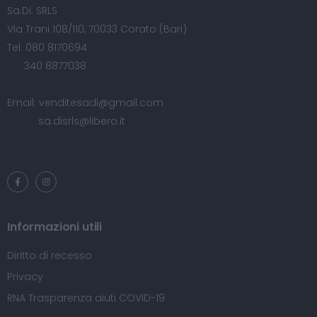
Sa.Di. SRLS
Via Trani 108/110, 70033 Corato (Bari)
Tel:
080 8170694
340 8877038
Email:
venditesadi@gmail.com
sa.disrls@libero.it
Informazioni utili
Diritto di recesso
Privacy
RNA Trasparenza aiuti COVID-19