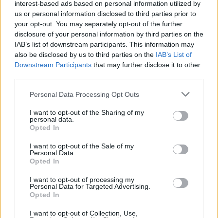
interest-based ads based on personal information utilized by
3,90 €
us or personal information disclosed to third parties prior to
your opt-out. You may separately opt-out of the further
Gilet da lavoro smanicato alta visibilità Rossini Basic Hi-
disclosure of your personal information by third parties on the
Vis Giallo, Arancione
IAB’s list of downstream participants. This information may
also be disclosed by us to third parties on the
IAB’s List of
( 0 recensioni )
Downstream Participants
that may further disclose it to other
third parties.
Please note that this website/app uses one or more Google
Personal Data Processing Opt Outs
services and may gather and store information including but
not limited to your visit or usage behaviour. You may click to
I want to opt-out of the Sharing of my
Categorie
personal data.
grant or deny consent to Google and its third-party tags to
Opted In
use your data for below specified purposes in below Google
Abrasivi
consent section.
I want to opt-out of the Sale of my
I prodotti abrasivi
Personal Data.
Opted In
Antincendio
I want to opt-out of processing my
Estintori
Personal Data for Targeted Advertising.
Valige pronto soccorso
Opted In
I want to opt-out of Collection, Use,
Antinfortunistica