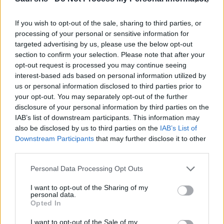
If you wish to opt-out of the sale, sharing to third parties, or
processing of your personal or sensitive information for
In base alla taglia fare riferimento alla seguente
targeted advertising by us, please use the below opt-out
tabella:
section to confirm your selection. Please note that after your
opt-out request is processed you may continue seeing
interest-based ads based on personal information utilized by
TAGLIA
S
M
L
XL
XXL
XXXL
us or personal information disclosed to third parties prior to
CIRCONFERENZA VITA
42
45
48
51
53
56
your opt-out. You may separately opt-out of the further
disclosure of your personal information by third parties on the
LUNGHEZZA FIANCO
101
102
104
107
110
112
IAB’s list of downstream participants. This information may
SENZA CINTURA
also be disclosed by us to third parties on the
IAB’s List of
Downstream Participants
that may further disclose it to other
Argomenti
third parties.
Please note that this website/app uses one or more Google
Abbigliamento da lavoro
Antinfortunistica
|
|
Personal Data Processing Opt Outs
services and may gather and store information including but
Protezione
|
not limited to your visit or usage behaviour. You may click to
I want to opt-out of the Sharing of my
personal data.
grant or deny consent to Google and its third-party tags to
Opted In
use your data for below specified purposes in below Google
consent section.
I want to opt-out of the Sale of my