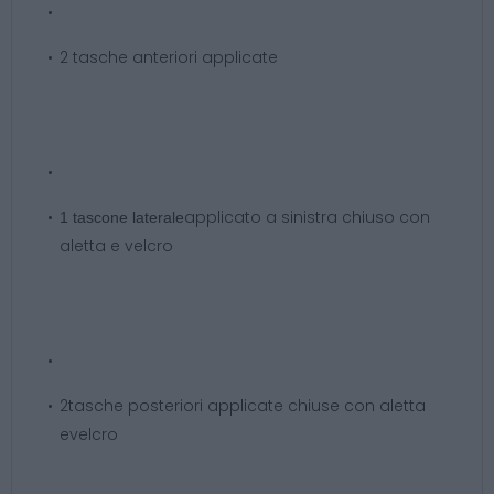
2 tasche anteriori applicate
applicato a sinistra chiuso con
1 tascone laterale
aletta e velcro
2tasche posteriori applicate chiuse con aletta
evelcro