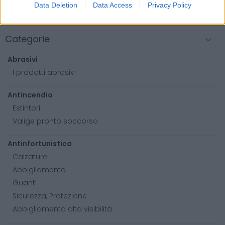
Data Deletion
Data Access
Privacy Policy
Categorie
Abrasivi
I prodotti abrasivi
Antincendio
Estintori
Valige pronto soccorso
Antinfortunistica
Calzature
Abbigliamento
Guanti
Sicurezza, Protezione
Abbigliamento alta visibilità