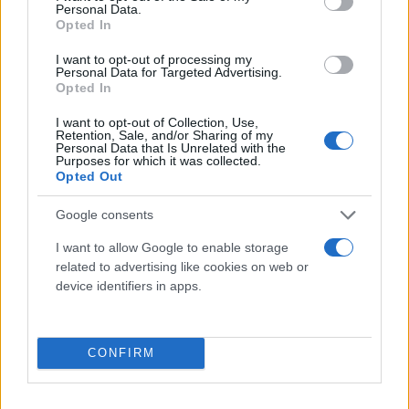
Personal Data.
Potrebbero piacerti anche
Opted In
I want to opt-out of processing my
Personal Data for Targeted Advertising.
Opted In
I want to opt-out of Collection, Use,
Retention, Sale, and/or Sharing of my
Personal Data that Is Unrelated with the
Purposes for which it was collected.
Opted Out
Google consents
Gilet da lavoro smanicato alta visibilità Rossini Basic
Hi-Vis Giallo, Arancione
I want to allow Google to enable storage
related to advertising like cookies on web or
3,90 €
device identifiers in apps.
Gilet da lavoro smanicato alta visibilità Rossini Basic Hi-
Vis Giallo, Arancione
CONFIRM
( 0 recensioni )