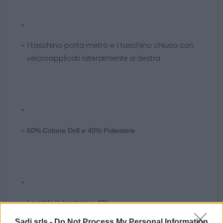
1 taschino porta metro e 1 taschino chiuso con
velcroapplicati lateralmente a destra
60% Cotone Drill e 40% Poliestere
Lavabile in lavatrice a 40°
Sadi srls -
Do Not Process My Personal Information