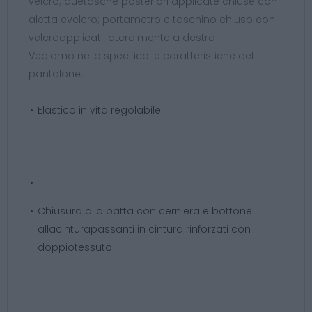
velcro; duetasche posteriori applicate chiuse con
aletta evelcro; portametro e taschino chiuso con
velcroapplicati lateralmente a destra
Vediamo nello specifico le caratteristiche del
pantalone:
Elastico in vita regolabile
Chiusura alla patta con cerniera e bottone
allacinturapassanti in cintura rinforzati con
doppiotessuto