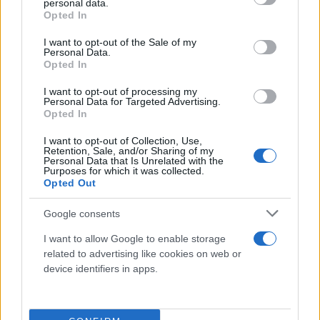
personal data.
grant or deny consent to Google and its third-party tags to
Abbigliamento
Opted In
use your data for below specified purposes in below Google
Guanti
consent section.
I want to opt-out of the Sale of my
Sicurezza, Protezione
Personal Data.
Opted In
Abbigliamento alta visibilità
I want to opt-out of processing my
Prodotti chimici
Personal Data for Targeted Advertising.
Opted In
Adblue
Bombolette spray
I want to opt-out of Collection, Use,
Retention, Sale, and/or Sharing of my
Detergente mani
Personal Data that Is Unrelated with the
Purposes for which it was collected.
Grasso
Opted Out
Oli
Paste
Google consents
I want to allow Google to enable storage
Utensileria
related to advertising like cookies on web or
Lame per sega a nastro
device identifiers in apps.
Utensili elettrici
Utensili manuali
Cassette porta attrezzi