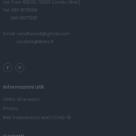
Via Trani 108/110, 70033 Corato (Bari)
Tel:
080 8170694
340 8877038
Email:
venditesadi@gmail.com
sa.disrls@libero.it
Informazioni utili
Diritto di recesso
Privacy
RNA Trasparenza aiuti COVID-19