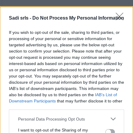
Polo da lavoro manica corta con colletto Rossini Take
Time 100% cotone Verde Bottiglia
Sadi srls -
Do Not Process My Personal Information
( 0 recensioni )
If you wish to opt-out of the sale, sharing to third parties, or
processing of your personal or sensitive information for
targeted advertising by us, please use the below opt-out
section to confirm your selection. Please note that after your
opt-out request is processed you may continue seeing
Categorie
interest-based ads based on personal information utilized by
us or personal information disclosed to third parties prior to
Abrasivi
your opt-out. You may separately opt-out of the further
I prodotti abrasivi
disclosure of your personal information by third parties on the
IAB’s list of downstream participants. This information may
Antincendio
also be disclosed by us to third parties on the
IAB’s List of
Estintori
Downstream Participants
that may further disclose it to other
third parties.
Valige pronto soccorso
Please note that this website/app uses one or more Google
Personal Data Processing Opt Outs
Antinfortunistica
services and may gather and store information including but
Calzature
not limited to your visit or usage behaviour. You may click to
I want to opt-out of the Sharing of my