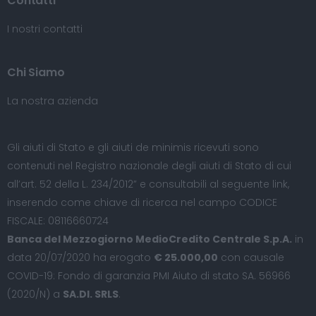
Contatti
I nostri contatti
Chi Siamo
La nostra azienda
Gli aiuti di Stato e gli aiuti de minimis ricevuti sono
contenuti nel Registro nazionale degli aiuti di Stato di cui
all’art. 52 della L. 234/2012” e consultabili al seguente
link
,
inserendo come chiave di ricerca nel campo CODICE
FISCALE: 08116660724
Banca del Mezzogiorno MedioCredito Centrale S.p.A.
in
data 20/07/2020 ha erogato
€ 25.000,00
con causale
COVID-19: Fondo di garanzia PMI Aiuto di stato SA. 56966
(2020/N) a
SA.DI. SRLS
.