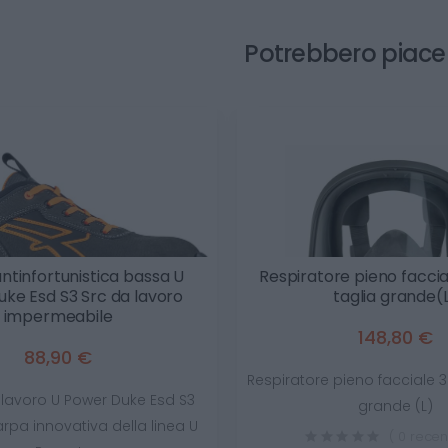
Potrebbero piace
ntinfortunistica bassa U
Respiratore pieno facci
ke Esd S3 Src da lavoro
taglia grande(
impermeabile
148,80 €
88,90 €
Respiratore pieno facciale 
lavoro U Power Duke Esd S3
grande (L)
rpa innovativa della linea U
( 0 recen