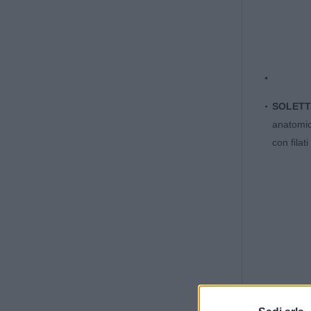
SOLETT
anatomica
con filati