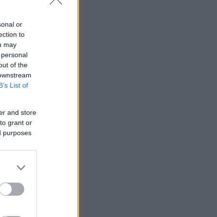
sonal or
ection to
ou may
 personal
out of the
 downstream
B’s List of
er and store
to grant or
ed purposes