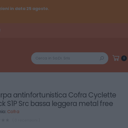
ioni in data 25 agosto.
!
Cerca
0
rpa antinfortunistica Cofra Cyclette
ck S1P Src bassa leggera metal free
io:
Cofra
( 0 recensioni )