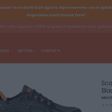
sa per ferie dal 10 al 24 agosto. Riprenderemo con le spediz
Auguriamo a tutti buone ferie!
Per ordini superiori a 100€ le spese di spedizione sono gratuite
OZIO
SETTORI
CONTATTI
Sca
Bla
March