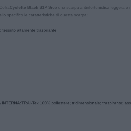
Cofra
Cyclette Black S1P Src
è una scarpa antinfortunistica leggera e
lo specifico le caratteristiche di questa scarpa:
: tessuto altamente traspirante
 INTERNA:
TRAI-Tex 100% poliestere; tridimensionale; traspirante; as