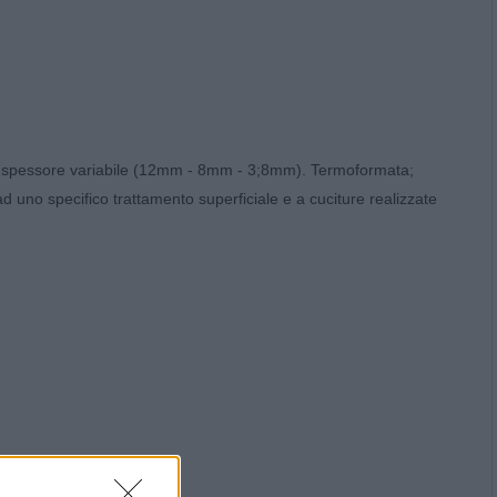
 e spessore variabile (12mm - 8mm - 3;8mm). Termoformata;
ad uno specifico trattamento superficiale e a cuciture realizzate