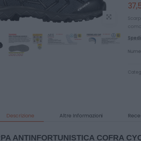
37,
Scarp
como
Spediz
Numer
Categ
Descrizione
Altre Informazioni
Recen
PA ANTINFORTUNISTICA COFRA CY