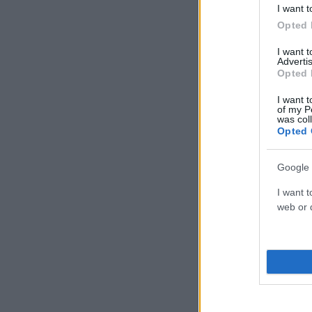
I want t
Opted 
LAMINA
I want 
Advertis
Opted 
I want t
of my P
was col
Opted 
Google 
I want t
web or d
CALZAT