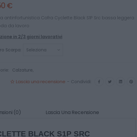
50 €
a antinfortunistica Cofra Cyclette Black S1P Src bassa leggera
da da lavoro
ione in 2/3 giorni lavorativi
o Scarpa:
orie:
Calzature
,
Lascia una recensione
-
Condividi:
sioni (0)
Lascia Una Recensione
CLETTE BLACK S1P SRC