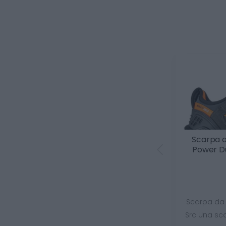
Scarpa a
Power Du
Scarpa da 
Src Una sca