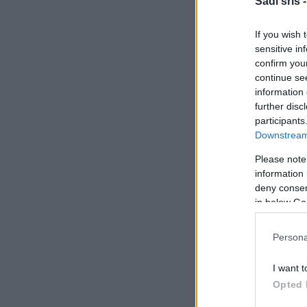
Sadi srls 
SUOLA:
If you wish 
sensitive in
confirm you
continue se
information 
further disc
participants
Downstream 
Please note
information 
PUNTAL
deny consent
in below Go
Persona
I want t
Opted 