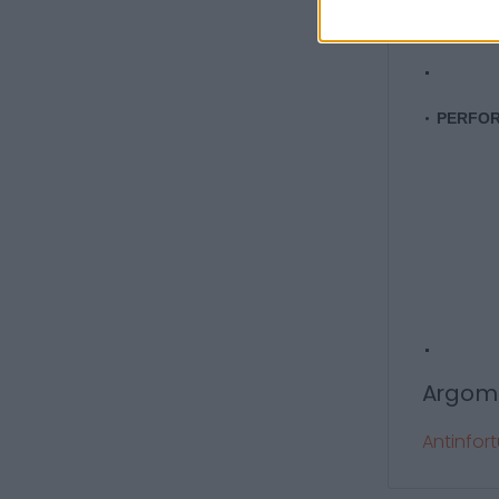
PERFOR
Argom
Antinfort