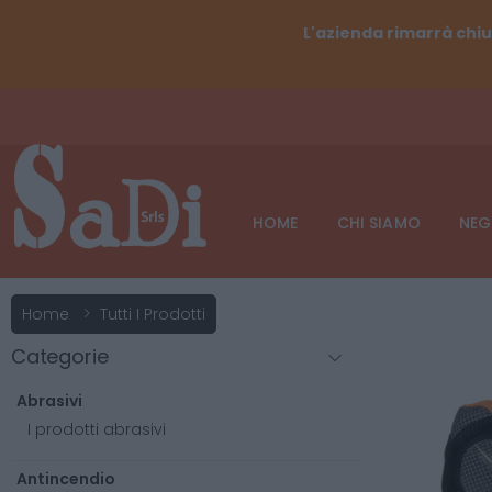
L'azienda rimarrà chiu
HOME
CHI SIAMO
NEG
Home
Tutti I Prodotti
Categorie
Abrasivi
I prodotti abrasivi
Antincendio