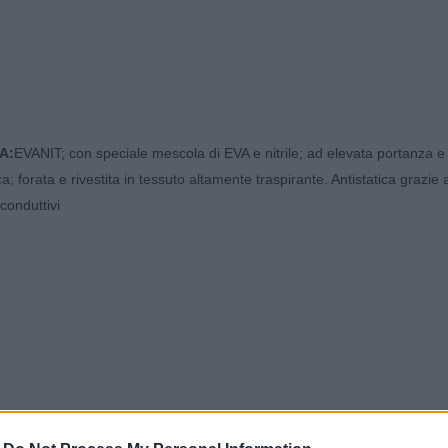
A:
EVANIT; con speciale mescola di EVA e nitrile; ad elevata portanza
; forata e rivestita in tessuto altamente traspirante. Antistatica grazie 
 conduttivi