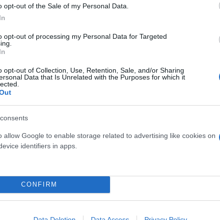
o opt-out of the Sale of my Personal Data.
In
:
non metallica APT Plate - Zero Perforation
to opt-out of processing my Personal Data for Targeted
ing.
In
o opt-out of Collection, Use, Retention, Sale, and/or Sharing
ersonal Data that Is Unrelated with the Purposes for which it
lected.
Out
consents
o allow Google to enable storage related to advertising like cookies on
evice identifiers in apps.
A:
10;5 Mondopoint (tg. 36-39) - 11 Mondopoint (tg. 40-48)
CONFIRM
Data Deletion
Data Access
Privacy Policy