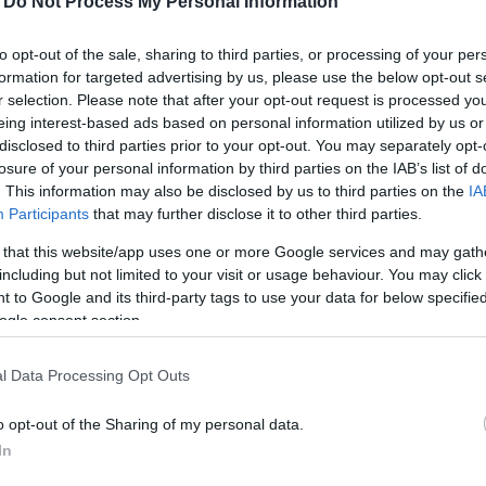
-
Do Not Process My Personal Information
poliuretano bidensità
to opt-out of the sale, sharing to third parties, or processing of your per
formation for targeted advertising by us, please use the below opt-out s
r selection. Please note that after your opt-out request is processed y
eing interest-based ads based on personal information utilized by us or
disclosed to third parties prior to your opt-out. You may separately opt-
losure of your personal information by third parties on the IAB’s list of
. This information may also be disclosed by us to third parties on the
IA
Participants
that may further disclose it to other third parties.
 that this website/app uses one or more Google services and may gath
including but not limited to your visit or usage behaviour. You may click 
E:
FIBERGLASS CAP; non metallico in fibra di vetro resistente a 200 J
 to Google and its third-party tags to use your data for below specifi
ogle consent section.
l Data Processing Opt Outs
o opt-out of the Sharing of my personal data.
In