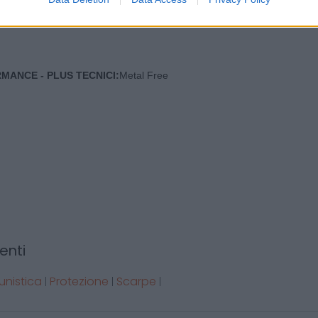
MANCE - PLUS TECNICI:
Metal Free
enti
unistica
Protezione
Scarpe
|
|
|