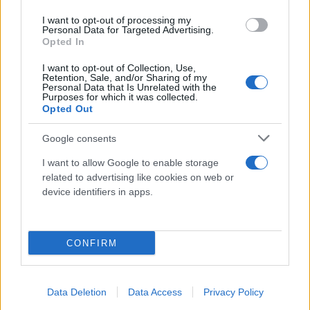
I want to opt-out of processing my
Personal Data for Targeted Advertising.
Opted In
I want to opt-out of Collection, Use,
Retention, Sale, and/or Sharing of my
Personal Data that Is Unrelated with the
Purposes for which it was collected.
Opted Out
Lama sega a nastro M42 per taglio metalli acciaio
Pvc Inox alluminio 2950x27x0;90 6/10 Lion
Google consents
19,40 €
I want to allow Google to enable storage
related to advertising like cookies on web or
Lama sega a nastro per taglio metalli; acciaio; inox
device identifiers in apps.
( 0 recensioni )
CONFIRM
Data Deletion
Data Access
Privacy Policy