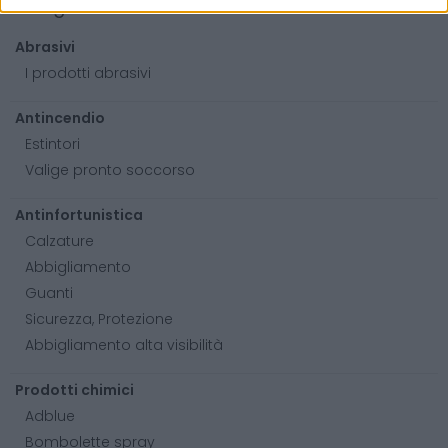
Categorie
Abrasivi
I prodotti abrasivi
Antincendio
Estintori
Valige pronto soccorso
Antinfortunistica
Calzature
Abbigliamento
Guanti
Sicurezza, Protezione
Abbigliamento alta visibilità
Prodotti chimici
Adblue
Bombolette spray