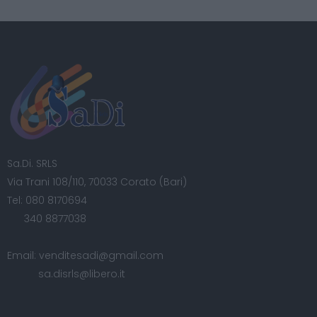
Sa.Di. SRLS
Via Trani 108/110, 70033 Corato (Bari)
Tel:
080 8170694
340 8877038
Email:
venditesadi@gmail.com
sa.disrls@libero.it