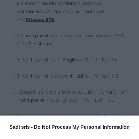
e 250 mm; snodo cardanico; bussola
portainserti 1/2 ; raccordo aumentatore
5/16
Attacco 5/16
5 inserti per viti con esagono incassato da 7 - 8
- 10 - 12 - 14 mm
3 inserti per viti con intaglio da 8 - 10 - 12 mm
2 inserti per viti a croce «PHILLIPS» - Punta DIN 3 -
42 inserti per viti a croce «POZIDRIV» - Punta 3 - 44
inserti per viti «TORX» gr. T40 - T45 - T50 - T55
3 chiavi maschio esagonali da 1;5 - 2 - 2;5 mm
Sadi srls -
Do Not Process My Personal Information