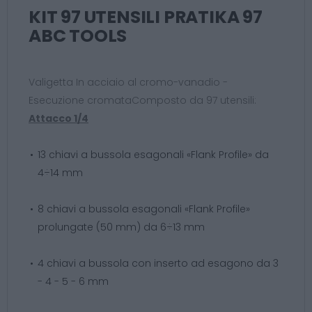
KIT 97 UTENSILI PRATIKA 97
ABC TOOLS
Valigetta In acciaio al cromo-vanadio -
Esecuzione cromataComposto da 97 utensili:
Attacco 1/4
13 chiavi a bussola esagonali «Flank Profile» da
4÷14 mm
8 chiavi a bussola esagonali «Flank Profile»
prolungate (50 mm) da 6÷13 mm
4 chiavi a bussola con inserto ad esagono da 3
- 4 - 5 - 6 mm