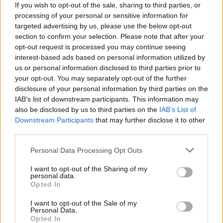
If you wish to opt-out of the sale, sharing to third parties, or
processing of your personal or sensitive information for
targeted advertising by us, please use the below opt-out
section to confirm your selection. Please note that after your
opt-out request is processed you may continue seeing
interest-based ads based on personal information utilized by
us or personal information disclosed to third parties prior to
your opt-out. You may separately opt-out of the further
In valigetta di resina sintetica resistente agli urti;
disclosure of your personal information by third parties on the
IAB’s list of downstream participants. This information may
dimensioni LxPxh 380x290x80 mm - Peso 6;3 kg
also be disclosed by us to third parties on the
IAB’s List of
Downstream Participants
that may further disclose it to other
Argomenti
third parties.
Utensileria
Utensili manuali
|
|
Please note that this website/app uses one or more Google
Personal Data Processing Opt Outs
services and may gather and store information including but
not limited to your visit or usage behaviour. You may click to
I want to opt-out of the Sharing of my
personal data.
grant or deny consent to Google and its third-party tags to
Opted In
use your data for below specified purposes in below Google
Potrebbero piacerti anche
consent section.
I want to opt-out of the Sale of my
Personal Data.
Opted In