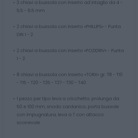
3 chiavi a bussola con inserto ad intaglio da 4 -
5;5 - 6;5 mm
2 chiavi a bussola con inserto «PHILLIPS» - Punta
DIN 1 - 2
2 chiavi a bussola con inserto «POZIDRIV» - Punta
1 - 2
8 chiavi a bussola con inserto «TORX» gr. T8 - T10
- T15 - T20 - T25 - T27 - T30 - T40
1 pezzo per tipo leva a cricchetto; prolunga da
50 e 100 mm; snodo cardanico; porta bussole
con impugnatura; leva a T con attacco
scorrevole