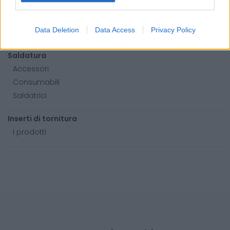
Viteria e bulloneria
Fissaggio
Data Deletion
Data Access
Privacy Policy
Barre
Saldatura
Accessori
Consumabili
Saldatrici
Inserti di tornitura
I prodotti