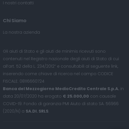
I nostri contatti
Chi Siamo
La nostra azienda
Gli aiuti di Stato e gli aiuti de minimis ricevuti sono
contenuti nel Registro nazionale degli aiuti di Stato di cui
all’art. 52 della L. 234/2012” e consultabili al seguente
link
,
inserendo come chiave di ricerca nel campo CODICE
FISCALE: 08116660724
Banca del Mezzogiorno MedioCredito Centrale S.p.A.
in
data 20/07/2020 ha erogato
€ 25.000,00
con causale
COVID-19: Fondo di garanzia PMI Aiuto di stato SA. 56966
(2020/N) a
SA.DI. SRLS
.