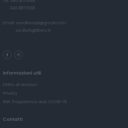
Tel:
080 8170694
340 8877038
Email:
venditesadi@gmail.com
sa.disrls@libero.it
Informazioni utili
Diritto di recesso
Privacy
RNA Trasparenza aiuti COVID-19
Contatti