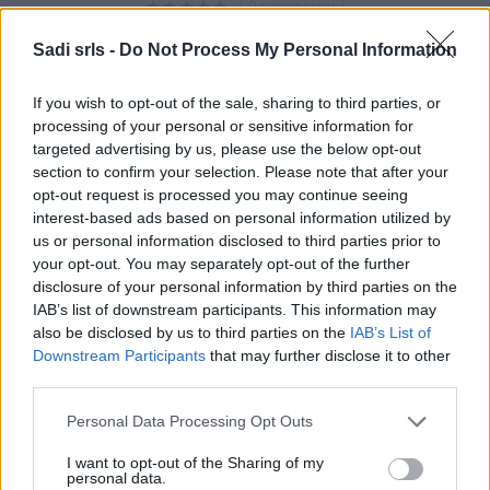
( 0 recensioni )
Sadi srls -
Do Not Process My Personal Information
If you wish to opt-out of the sale, sharing to third parties, or
processing of your personal or sensitive information for
targeted advertising by us, please use the below opt-out
section to confirm your selection. Please note that after your
Categorie
opt-out request is processed you may continue seeing
interest-based ads based on personal information utilized by
Abrasivi
us or personal information disclosed to third parties prior to
I prodotti abrasivi
your opt-out. You may separately opt-out of the further
disclosure of your personal information by third parties on the
Antincendio
IAB’s list of downstream participants. This information may
also be disclosed by us to third parties on the
IAB’s List of
Estintori
Downstream Participants
that may further disclose it to other
Valige pronto soccorso
third parties.
Antinfortunistica
Please note that this website/app uses one or more Google
Personal Data Processing Opt Outs
services and may gather and store information including but
Calzature
not limited to your visit or usage behaviour. You may click to
I want to opt-out of the Sharing of my
Abbigliamento
personal data.
grant or deny consent to Google and its third-party tags to