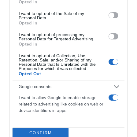
Opted In
Guanti
use your data for below specified purposes in below Google
Sicurezza, Protezione
consent section.
I want to opt-out of the Sale of my
Personal Data.
Abbigliamento alta visibilità
Opted In
Prodotti chimici
I want to opt-out of processing my
Personal Data for Targeted Advertising.
Adblue
Opted In
Bombolette spray
I want to opt-out of Collection, Use,
Detergente mani
Retention, Sale, and/or Sharing of my
Personal Data that Is Unrelated with the
Grasso
Purposes for which it was collected.
Oli
Opted Out
Paste
Google consents
Utensileria
I want to allow Google to enable storage
Lame per sega a nastro
related to advertising like cookies on web or
Utensili elettrici
device identifiers in apps.
Utensili manuali
Cassette porta attrezzi
CONFIRM