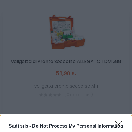
Valigetta di Pronto Soccorso ALLEGATO 1 DM 388
58,90 €
Valigetta pronto soccorso All.1
( 0 recensioni )
Sadi srls -
Do Not Process My Personal Information