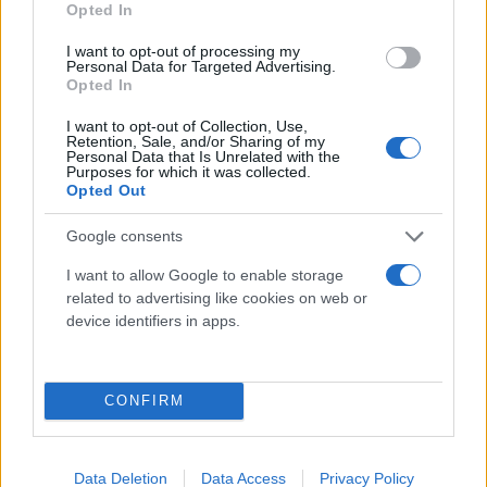
Adblue
Opted In
Bombolette spray
I want to opt-out of processing my
Detergente mani
Personal Data for Targeted Advertising.
Opted In
Grasso
Oli
I want to opt-out of Collection, Use,
Retention, Sale, and/or Sharing of my
Paste
Personal Data that Is Unrelated with the
Purposes for which it was collected.
Opted Out
Utensileria
Lame per sega a nastro
Google consents
Utensili elettrici
I want to allow Google to enable storage
Utensili manuali
related to advertising like cookies on web or
Cassette porta attrezzi
device identifiers in apps.
Viteria e bulloneria
Fissaggio
CONFIRM
Barre
Saldatura
Data Deletion
Data Access
Privacy Policy