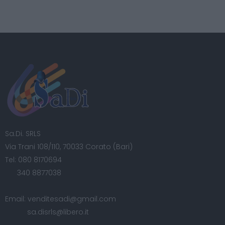
Sa.Di. SRLS
Via Trani 108/110, 70033 Corato (Bari)
Tel:
080 8170694
340 8877038
Email:
venditesadi@gmail.com
sa.disrls@libero.it