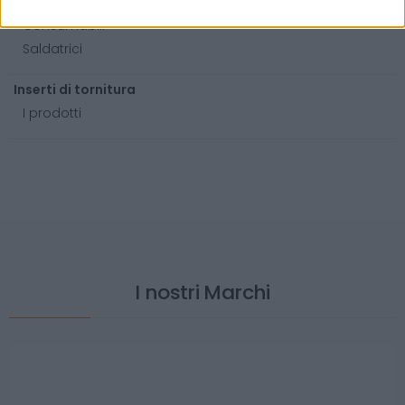
Accessori
Consumabili
Saldatrici
Inserti di tornitura
I prodotti
I nostri Marchi