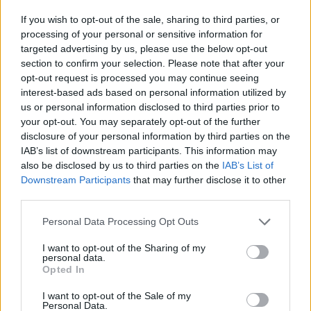
If you wish to opt-out of the sale, sharing to third parties, or
Categorie
processing of your personal or sensitive information for
targeted advertising by us, please use the below opt-out
Abrasivi
section to confirm your selection. Please note that after your
I prodotti abrasivi
opt-out request is processed you may continue seeing
interest-based ads based on personal information utilized by
Antincendio
us or personal information disclosed to third parties prior to
your opt-out. You may separately opt-out of the further
Estintori
disclosure of your personal information by third parties on the
Valige pronto soccorso
IAB’s list of downstream participants. This information may
also be disclosed by us to third parties on the
IAB’s List of
Antinfortunistica
Downstream Participants
that may further disclose it to other
Calzature
third parties.
Abbigliamento
Please note that this website/app uses one or more Google
Personal Data Processing Opt Outs
Guanti
services and may gather and store information including but
Sicurezza, Protezione
not limited to your visit or usage behaviour. You may click to
I want to opt-out of the Sharing of my
personal data.
Abbigliamento alta visibilità
grant or deny consent to Google and its third-party tags to
Opted In
use your data for below specified purposes in below Google
consent section.
Prodotti chimici
I want to opt-out of the Sale of my
Personal Data.