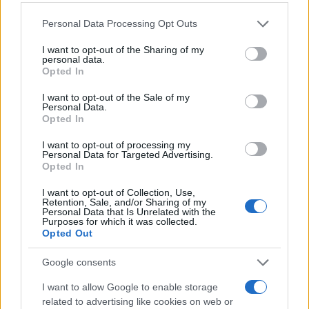
Antincendio
Please note that this website/app uses one or more Google
Personal Data Processing Opt Outs
services and may gather and store information including but
Estintori
not limited to your visit or usage behaviour. You may click to
I want to opt-out of the Sharing of my
Valige pronto soccorso
personal data.
grant or deny consent to Google and its third-party tags to
Opted In
use your data for below specified purposes in below Google
Antinfortunistica
consent section.
I want to opt-out of the Sale of my
Calzature
Personal Data.
Opted In
Abbigliamento
Guanti
I want to opt-out of processing my
Personal Data for Targeted Advertising.
Sicurezza, Protezione
Opted In
Abbigliamento alta visibilità
I want to opt-out of Collection, Use,
Retention, Sale, and/or Sharing of my
Prodotti chimici
Personal Data that Is Unrelated with the
Purposes for which it was collected.
Adblue
Opted Out
Bombolette spray
Detergente mani
Google consents
Grasso
I want to allow Google to enable storage
Oli
related to advertising like cookies on web or