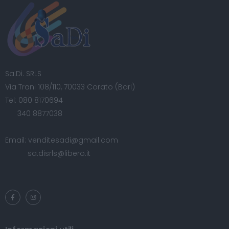
Sa.Di. SRLS
Via Trani 108/110, 70033 Corato (Bari)
Tel:
080 8170694
340 8877038
Email:
venditesadi@gmail.com
sa.disrls@libero.it