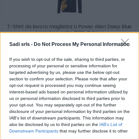
T-Shirt da lavoro maglietta U Power Alien Deep Blue
maniche lunghe 100% Cotone
Sadi srls -
Do Not Process My Personal Information
15,50 €
Maglietta da lavoro a maniche lunghe U Power Alien
If you wish to opt-out of the sale, sharing to third parties, or
processing of your personal or sensitive information for
Deep Blue
targeted advertising by us, please use the below opt-out
( 0 recensioni )
section to confirm your selection. Please note that after your
opt-out request is processed you may continue seeing
interest-based ads based on personal information utilized by
us or personal information disclosed to third parties prior to
your opt-out. You may separately opt-out of the further
disclosure of your personal information by third parties on the
Categorie
IAB’s list of downstream participants. This information may
also be disclosed by us to third parties on the
IAB’s List of
Abrasivi
Downstream Participants
that may further disclose it to other
I prodotti abrasivi
third parties.