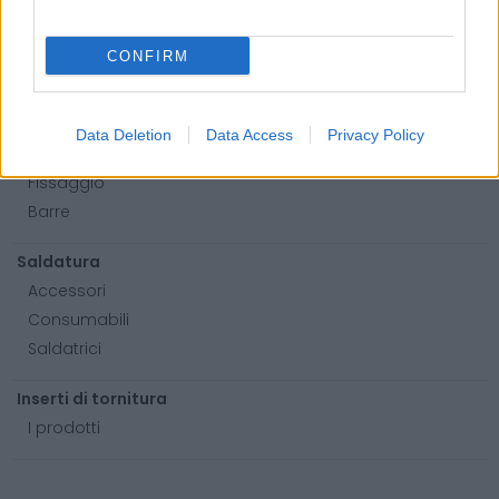
Lame per sega a nastro
Utensili elettrici
CONFIRM
Utensili manuali
Cassette porta attrezzi
Data Deletion
Data Access
Privacy Policy
Viteria e bulloneria
Fissaggio
Barre
Saldatura
Accessori
Consumabili
Saldatrici
Inserti di tornitura
I prodotti