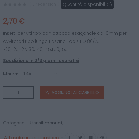
Quantità disponibili :
6
( 0 recensioni )
2,70 €
Inserti per viti torx con attacco esagonale da 10mm per
avvitatori tipo lungo Fasano Tools FG 86/75
720,T25,T27,T30,T40,T45,T50,T55
Spedizione in 2/3 giorni lavorativi
Misura:
AGGIUNGI AL CARRELLO
Categorie:
Utensili manuali
,
Lascia una recensione
-