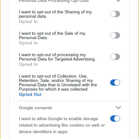
Personal Data Processing Opt Outs
Valige pronto soccorso
services and may gather and store information including but
not limited to your visit or usage behaviour. You may click to
I want to opt-out of the Sharing of my
personal data.
Antinfortunistica
grant or deny consent to Google and its third-party tags to
Opted In
use your data for below specified purposes in below Google
Calzature
consent section.
I want to opt-out of the Sale of my
Abbigliamento
Personal Data.
Guanti
Opted In
Sicurezza, Protezione
I want to opt-out of processing my
Abbigliamento alta visibilità
Personal Data for Targeted Advertising.
Opted In
Prodotti chimici
I want to opt-out of Collection, Use,
Retention, Sale, and/or Sharing of my
Adblue
Personal Data that Is Unrelated with the
Bombolette spray
Purposes for which it was collected.
Opted Out
Detergente mani
Grasso
Google consents
Oli
I want to allow Google to enable storage
Paste
related to advertising like cookies on web or
device identifiers in apps.
Utensileria